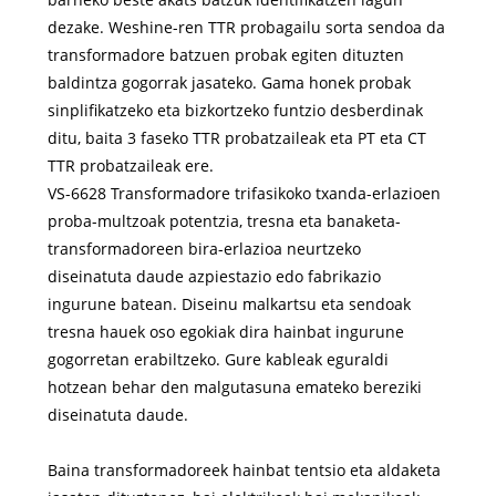
dezake. Weshine-ren TTR probagailu sorta sendoa da
transformadore batzuen probak egiten dituzten
baldintza gogorrak jasateko. Gama honek probak
sinplifikatzeko eta bizkortzeko funtzio desberdinak
ditu, baita 3 faseko TTR probatzaileak eta PT eta CT
TTR probatzaileak ere.
VS-6628 Transformadore trifasikoko txanda-erlazioen
proba-multzoak potentzia, tresna eta banaketa-
transformadoreen bira-erlazioa neurtzeko
diseinatuta daude azpiestazio edo fabrikazio
ingurune batean. Diseinu malkartsu eta sendoak
tresna hauek oso egokiak dira hainbat ingurune
gogorretan erabiltzeko. Gure kableak eguraldi
hotzean behar den malgutasuna emateko bereziki
diseinatuta daude.
Baina transformadoreek hainbat tentsio eta aldaketa