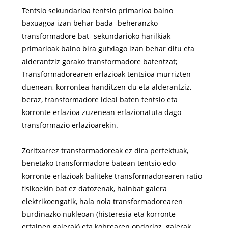
Tentsio sekundarioa tentsio primarioa baino
baxuagoa izan behar bada -beheranzko
transformadore bat- sekundarioko harilkiak
primarioak baino bira gutxiago izan behar ditu eta
alderantziz gorako transformadore batentzat;
Transformadorearen erlazioak tentsioa murrizten
duenean, korrontea handitzen du eta alderantziz,
beraz, transformadore ideal baten tentsio eta
korronte erlazioa zuzenean erlazionatuta dago
transformazio erlazioarekin.
Zoritxarrez transformadoreak ez dira perfektuak,
benetako transformadore batean tentsio edo
korronte erlazioak baliteke transformadorearen ratio
fisikoekin bat ez datozenak, hainbat galera
elektrikoengatik, hala nola transformadorearen
burdinazko nukleoan (histeresia eta korronte
ertainen galerak) eta kobrearen ondorioz. galerak