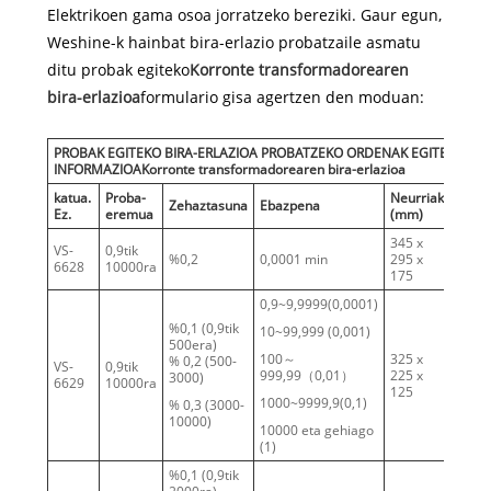
Elektrikoen gama osoa jorratzeko bereziki. Gaur egun,
Weshine-k hainbat bira-erlazio probatzaile asmatu
ditu probak egiteko
Korronte transformadorearen
bira-erlazioa
formulario gisa agertzen den moduan:
PROBAK EGITEKO BIRA-ERLAZIOA PROBATZEKO ORDENAK EGITEKO
INFORMAZIOA
Korronte transformadorearen bira-erlazioa
katua.
Proba-
Neurriak
Pisua
Zehaztasuna
Ebazpena
Ez.
eremua
(mm)
(kg)
345 x
VS-
0,9tik
%0,2
0,0001 min
295 x
5
6628
10000ra
175
0,9~9,9999(0,0001)
%0,1 (0,9tik
10~99,999 (0,001)
500era)
100～
325 x
% 0,2 (500-
VS-
0,9tik
999,99（0,01）
225 x
3.8
3000)
6629
10000ra
125
1000~9999,9(0,1)
% 0,3 (3000-
10000)
10000 eta gehiago
(1)
%0,1 (0,9tik