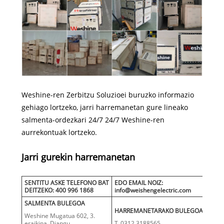
Weshine-ren Zerbitzu Soluzioei buruzko informazio
gehiago lortzeko, jarri harremanetan gure lineako
salmenta-ordezkari 24/7 24/7 Weshine-ren
aurrekontuak lortzeko.
Jarri gurekin harremanetan
SENTITU ASKE TELEFONO BAT
EDO EMAIL NOIZ:
DEITZEKO: 400 996 1868
info@weishengelectric.com
SALMENTA BULEGOA
HARREMANETARAKO BULEGOA
Weshine Mugatua 602, 3.
eraikina, Diangu
T. 0312 3188565