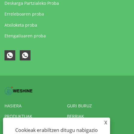
Deskarga Partzialeko Proba
Erreleboaren proba
Atxiloketa proba
Etengailuaren proba
HASIERA
GURI BURUZ
PRODUKTUAK
BERRIAK
X
DESKARGATU
BIDALI KONTSULTA
Cookieak erabiltzen ditugu nabigazio