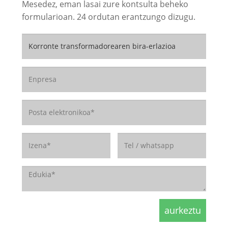
Mesedez, eman lasai zure kontsulta beheko
formularioan. 24 ordutan erantzungo dizugu.