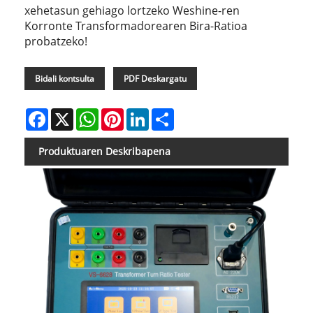
xehetasun gehiago lortzeko Weshine-ren
Korronte Transformadorearen Bira-Ratioa
probatzeko!
Bidali kontsulta
PDF Deskargatu
Facebook
X
WhatsApp
Pinterest
LinkedIn
Share
Produktuaren Deskribapena