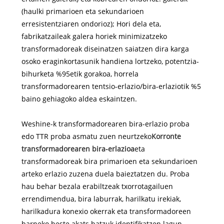
(haulki primarioen eta sekundarioen
erresistentziaren ondorioz); Hori dela eta,
fabrikatzaileak galera horiek minimizatzeko
transformadoreak diseinatzen saiatzen dira karga
osoko eraginkortasunik handiena lortzeko, potentzia-
bihurketa %95etik gorakoa, horrela
transformadorearen tentsio-erlazio/bira-erlaziotik %5
baino gehiagoko aldea eskaintzen.
Weshine-k transformadorearen bira-erlazio proba
edo TTR proba asmatu zuen neurtzeko
Korronte
transformadorearen bira-erlazioa
eta
transformadoreak bira primarioen eta sekundarioen
arteko erlazio zuzena duela baieztatzen du. Proba
hau behar bezala erabiltzeak txorrotagailuen
errendimendua, bira laburrak, harilkatu irekiak,
harilkadura konexio okerrak eta transformadoreen
barneko beste akats batzuk identifikatzen lagun