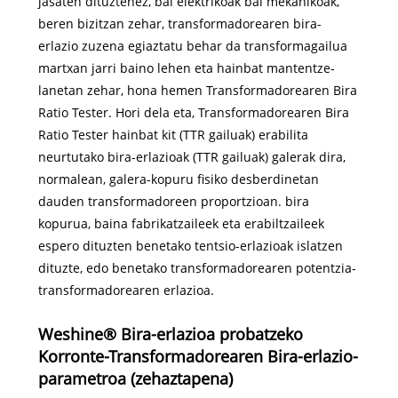
jasaten dituztenez, bai elektrikoak bai mekanikoak,
beren bizitzan zehar, transformadorearen bira-
erlazio zuzena egiaztatu behar da transformagailua
martxan jarri baino lehen eta hainbat mantentze-
lanetan zehar, hona hemen Transformadorearen Bira
Ratio Tester. Hori dela eta, Transformadorearen Bira
Ratio Tester hainbat kit (TTR gailuak) erabilita
neurtutako bira-erlazioak (TTR gailuak) galerak dira,
normalean, galera-kopuru fisiko desberdinetan
dauden transformadoreen proportzioan. bira
kopurua, baina fabrikatzaileek eta erabiltzaileek
espero dituzten benetako tentsio-erlazioak islatzen
dituzte, edo benetako transformadorearen potentzia-
transformadorearen erlazioa.
Weshine® Bira-erlazioa probatzeko
Korronte-Transformadorearen Bira-erlazio-
parametroa (zehaztapena)