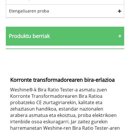
Etengailuaren proba
Produktu berriak
Korronte transformadorearen bira-erlazioa
Weshine®-k Bira Ratio Tester-a asmatu zuen
Korronte Transformadorearen Bira Ratioa
probatzeko CE ziurtagiriarekin, kalitate eta
zehaztasun handikoa, estandar nazionalen
arabera asmatua eta ekoiztua, proba elektrikoen
irtenbide osoa eskuragarri. Jar zaitez gurekin
harremanetan Weshine-ren Bira Ratio Tester-aren