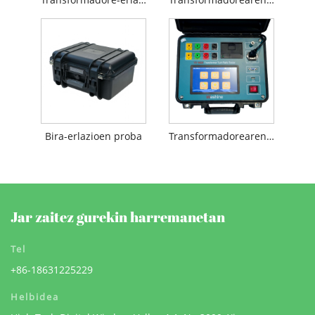
Bira-erlazioen proba
Transformadorearen tentsio erlazioaren proba
Jar zaitez gurekin harremanetan
Tel
+86-18631225229
Helbidea