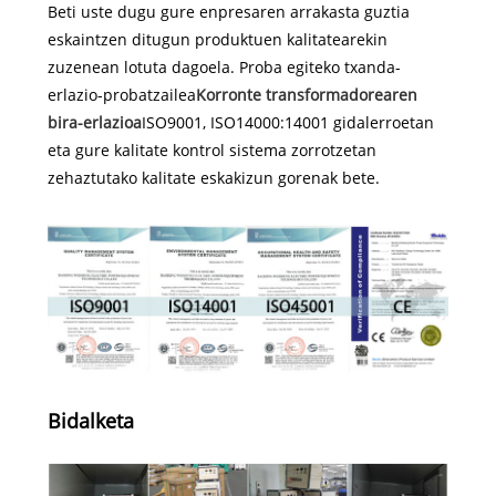
Beti uste dugu gure enpresaren arrakasta guztia
eskaintzen ditugun produktuen kalitatearekin
zuzenean lotuta dagoela. Proba egiteko txanda-
erlazio-probatzailea
Korronte transformadorearen
bira-erlazioa
ISO9001, ISO14000:14001 gidalerroetan
eta gure kalitate kontrol sistema zorrotzetan
zehaztutako kalitate eskakizun gorenak bete.
Bidalketa