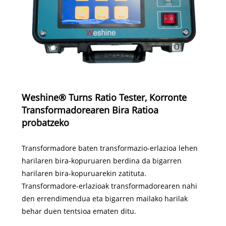
Weshine® Turns Ratio Tester, Korronte
Transformadorearen Bira Ratioa
probatzeko
Transformadore baten transformazio-erlazioa lehen
harilaren bira-kopuruaren berdina da bigarren
harilaren bira-kopuruarekin zatituta.
Transformadore-erlazioak transformadorearen nahi
den errendimendua eta bigarren mailako harilak
behar duen tentsioa ematen ditu.