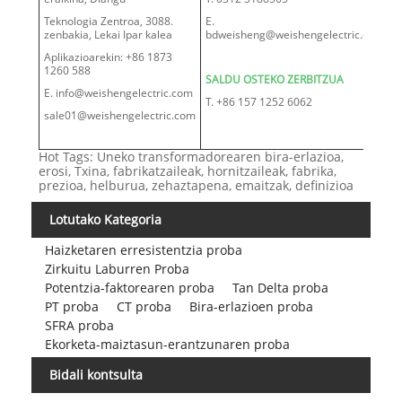
Teknologia Zentroa, 3088.
E.
zenbakia, Lekai Ipar kalea
bdweisheng@weishengelectric.com
Aplikazioarekin: +86 1873
1260 588
SALDU OSTEKO ZERBITZUA
E. info@weishengelectric.com
T. +86 157 1252 6062
sale01@weishengelectric.com
Hot Tags: Uneko transformadorearen bira-erlazioa,
erosi, Txina, fabrikatzaileak, hornitzaileak, fabrika,
prezioa, helburua, zehaztapena, emaitzak, definizioa
Lotutako Kategoria
Haizketaren erresistentzia proba
Zirkuitu Laburren Proba
Potentzia-faktorearen proba
Tan Delta proba
PT proba
CT proba
Bira-erlazioen proba
SFRA proba
Ekorketa-maiztasun-erantzunaren proba
Bidali kontsulta