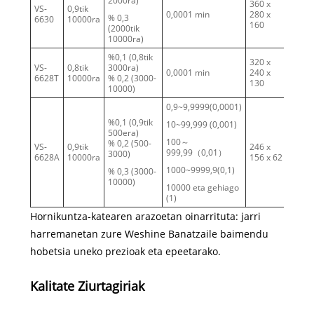
2000ra)
360 x
VS-
0,9tik
0,0001 min
280 x
6
% 0,3
6630
10000ra
160
(2000tik
10000ra)
%0,1 (0,8tik
320 x
VS-
0,8tik
3000ra)
0,0001 min
240 x
3
6628T
10000ra
% 0,2 (3000-
130
10000)
0,9~9,9999(0,0001)
%0,1 (0,9tik
10~99,999 (0,001)
500era)
100～
% 0,2 (500-
VS-
0,9tik
246 x
999,99（0,01）
1.7
3000)
6628A
10000ra
156 x 62
1000~9999,9(0,1)
% 0,3 (3000-
10000)
10000 eta gehiago
(1)
Hornikuntza-katearen arazoetan oinarrituta: jarri
harremanetan zure Weshine Banatzaile baimendu
hobetsia uneko prezioak eta epeetarako.
Kalitate Ziurtagiriak