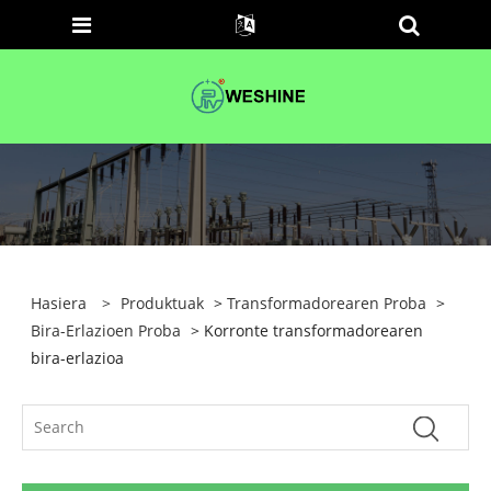
Hasiera
>
Produktuak
>
Transformadorearen Proba
>
Bira-Erlazioen Proba
> Korronte transformadorearen
bira-erlazioa