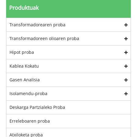
Produktuak
Transformadorearen proba
Transformadoreen olioaren proba
Hipot proba
Kablea Kokatu
Gasen Analisia
Isolamendu-proba
Deskarga Partzialeko Proba
Erreleboaren proba
Atxiloketa proba