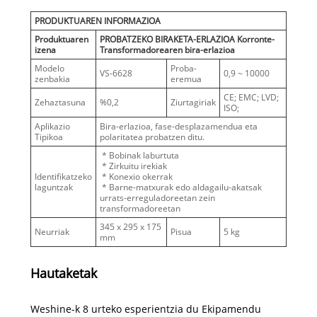
PRODUKTUAREN INFORMAZIOA
Produktuaren
PROBATZEKO BIRAKETA-ERLAZIOA Korronte-
izena
Transformadorearen bira-erlazioa
Modelo
Proba-
VS-6628
0,9 ~ 10000
zenbakia
eremua
CE; EMC; LVD;
Zehaztasuna
%0,2
Ziurtagiriak
ISO;
Aplikazio
Bira-erlazioa, fase-desplazamendua eta
Tipikoa
polaritatea probatzen ditu.
* Bobinak laburtuta
* Zirkuitu irekiak
Identifikatzeko
* Konexio okerrak
laguntzak
* Barne-matxurak edo aldagailu-akatsak
urrats-erreguladoreetan zein
transformadoreetan
345 x 295 x 175
Neurriak
Pisua
5 kg
mm
Hautaketak
Weshine-k 8 urteko esperientzia du Ekipamendu