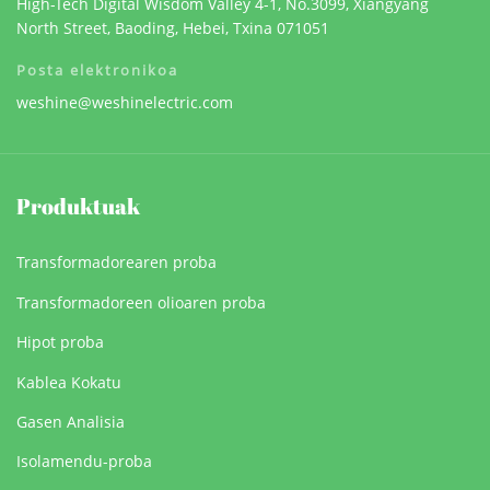
High-Tech Digital Wisdom Valley 4-1, No.3099, Xiangyang
North Street, Baoding, Hebei, Txina 071051
Posta elektronikoa
weshine@weshinelectric.com
Produktuak
Transformadorearen proba
Transformadoreen olioaren proba
Hipot proba
Kablea Kokatu
Gasen Analisia
Isolamendu-proba